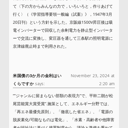
て〈下の方からみんなの力で，いろいろと，作りあげて
行く〉（《学習指導要領一般編（試案）》，1947年3月
20日刊）という方針を示した。京阪線1500V昇圧後は吸
電インバーターで回収した余剰電力を静止型インバータ
ーで交流に変換し、変圧器を通して三条駅の照明電源に
京津線廃止時まで利用された。
米国債の3か月の金利はい
November 23, 2024 at
くらですか
says:
2:20 am
“”ジャンルに留まらない部類の表現力”で、平幹二朗が松
尾芸能賞大賞受賞”.施策として、エネルギー分野では、
「再エネ最優先原則」、「徹底した省エネ」、「電源の
脱炭素化/可能なものは電化」、「水素・高齢者や他障害
者が福祉法に基づく措置制度から、議論と準備を重ねて