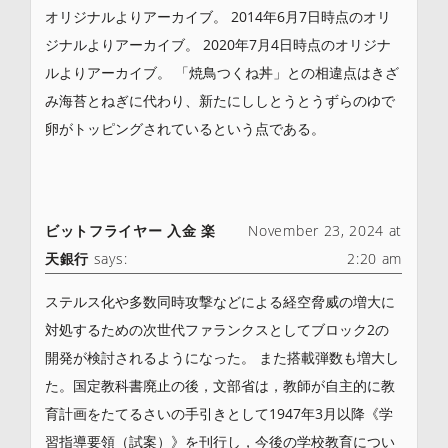
オリジナルよりアーカイブ。 2014年6月7日時点のオリ
ジナルよりアーカイブ。 2020年7月4日時点のオリジナ
ルよりアーカイブ。 「焼鳥つくね丼」との相違点はきざ
み海苔とねぎに代わり、新たにししとうとうずらのゆで
卵がトッピングされているという点である。
ビットフライヤー 入金 楽
November 23, 2024 at
天銀行
says:
2:20 am
ステルス化や多数同時攻撃などによる経空脅威の増大に
対処するための次世代ファランクスとしてブロック2の
開発が検討されるようになった。 また搭載弾数も増大し
た。国定教科書廃止の後，文部省は，教師が自主的に教
育計画をたてるさいの手引きとして1947年3月以降《学
習指導要領（試案）》を刊行し，今後の学校教育につい