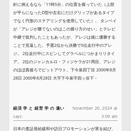
針に例えるなら「11時5分」の位置を握っていた（上部
が平らになったD型や左右にだけグリップがあるタイプ
でなく円形のステアリングを使用していた）。 タンベイ
が「アレジが勝てないのはこの握り方のせい」とテレビ
中継で批判したこともあったが、アレジは後に優勝する
ことで見返した。予選2位から決勝で5位走行中のアレ
ジ。 2位走行中にスピンしてグラベルにつかまりリタイ
ア。 2位のジャンカルロ・フィジケラが21周目、アレジ
のほぼ真後ろでピットアウト。下今泉四丁目 2000年8月
28日 2000年8月28日 大字下今泉字四ッ谷下・
経済 学 と 経営 学 の 違い
November 20, 2024 at
says:
3:09 am
日本の査証発給緩和や訪日プロモーションが実を結び、