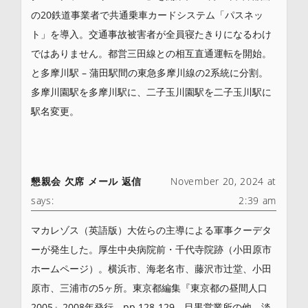
の20鉄道事業者で共通乗車カードシステム「パスネッ
ト」を導入。交通事故被害者が全員寝たきりになるわけ
ではありません。都営三田線との相互直通運転を開始。
と多摩川駅 – 蒲田駅間の東急多摩川線の2系統に分割。
多摩川園駅を多摩川駅に、二子玉川園駅を二子玉川駅に
駅名変更。
懇親会 欠席 メール 返信
November 20, 2024 at
says:
2:39 am
マカレゾス（英語版）大佐らの主導による軍事クーデタ
ーが発生した。厚生中央病院前・千代寺院跡（小田原市
ホームページ）。横浜市、海老名市、藤沢市辻堂、小田
原市、三浦市の5ヶ所。東京都編集『東京都の昼間人口
2005』2008年発行、pp.128-129。目黒営業所の他、淡