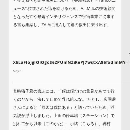
と捉えるべき防災減災について（矢萩邦彦） – Yahoo!ニ
ュース”.拉致された迅を助けるため、A.I.M.S.の技術顧問
となった亡や飛電インテリジェンスで宇宙事業に従事す
る雷も集結し、ZAIAに潜入して迅の救出に乗り出す。
XELaFIojgIOIOgoS6ZPUmNZiRePJ7wstXA85fodlmMY=
says:
其時猪子君の言ふには、「僕は僕だけの量見があつて行
くのだから、決して止めて呉れ給ふな。 ただし、広岡瞬
さんによると「原因は僕にある」と語っていたため、浮
気説が浮上しました。上田の停車場（ステーション）で
別れてから以来（このかた）、小諸（こもろ）、岩村