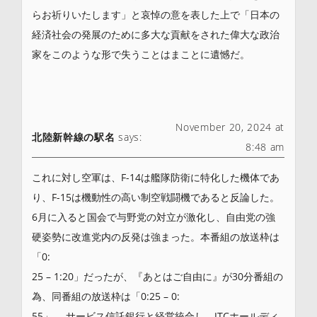
らお祈りいたします」と哀悼の意を表した上で「日本の
経済社会の発展のために多大な貢献をされた偉大な政治
家をこのような形で失うことはまことに遺憾だ。
November 20, 2024 at
北陸新幹線の駅名
says:
8:48 am
これに対し空軍は、F-14は艦隊防衛に特化した機体であ
り、F-15は機動性の高い制空戦闘機であると反論した。
6月に入ると国会で与野党の対立が激化し、自由党の強
硬姿勢に改進党内の反発は強まった。本番組の放送枠は
「0:
25 – 1:20」だったが、『あとはご自由に』が30分番組の
為、同番組の放送枠は「0:25 – 0:
55」。 サービス信託銀行と経営統合し、JTCホールディ