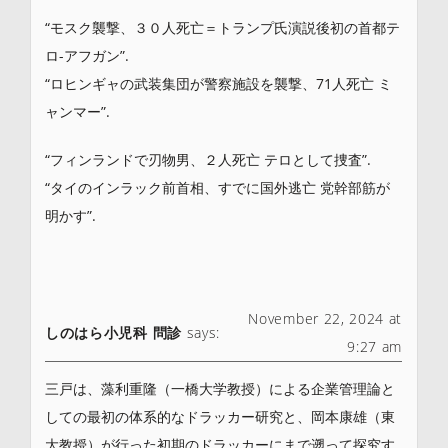
“モスク襲撃、３０人死亡＝トランプ氏演説後初の首都テ
ロ-アフガン”.
“ロヒンギャの武装集団が警察施設を襲撃、71人死亡 ミ
ャンマー”.
“フィンランドで刃物男、２人死亡 テロとして捜査”.
“タイのインラック前首相、すでに国外逃亡 党幹部筋が
明かす”.
November 22, 2024 at
しのはら小児科 問診
says:
9:27 am
三戸は、藻利重隆（一橋大学教授）による企業管理論と
しての最初の体系的なドラッカー研究と、岡本康雄（東
大教授）が行った初期のドラッカーにまで遡って探究す