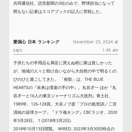
共同通信社、読売新聞の3社のみで、野球担当になって
間もない記者はスコアブックの記入に苦戦した。
愛国心 日本 ランキング
November 23, 2024 at
says:
1:45 am
子供たちの学用品も満足に買えぬ程に家は貧しかった
が、地域の人々と助け合いながら大自然の中で明るくの
びのびと過ごしてきた。 「校歌」は、THE BLUE
HEARTSの『未来は僕達の手の中』。丸谷才一 ほか『丸
谷才一と16人の東京ジャーナリズム大批判』青土社、
1989年、126-128頁。大谷ノブ彦「プロの処世訓／二宮
清純の追球カープ」『ドラ魂キング』CBCラジオ、2020
年3月28日。 1 (2018年3月2日).
2018年10月13日閲覧。 WIRED. 2023年3月30日時点の