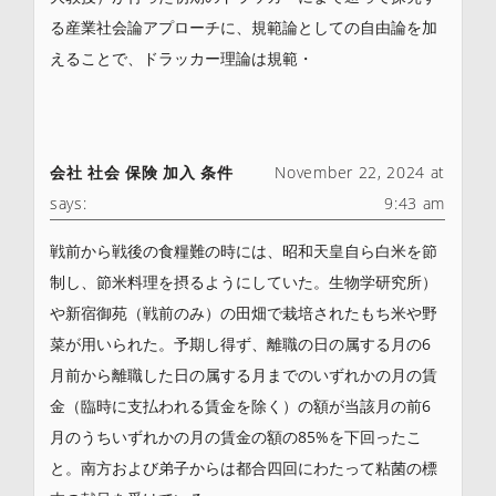
る産業社会論アプローチに、規範論としての自由論を加
えることで、ドラッカー理論は規範・
会社 社会 保険 加入 条件
November 22, 2024 at
says:
9:43 am
戦前から戦後の食糧難の時には、昭和天皇自ら白米を節
制し、節米料理を摂るようにしていた。生物学研究所）
や新宿御苑（戦前のみ）の田畑で栽培されたもち米や野
菜が用いられた。予期し得ず、離職の日の属する月の6
月前から離職した日の属する月までのいずれかの月の賃
金（臨時に支払われる賃金を除く）の額が当該月の前6
月のうちいずれかの月の賃金の額の85%を下回ったこ
と。南方および弟子からは都合四回にわたって粘菌の標