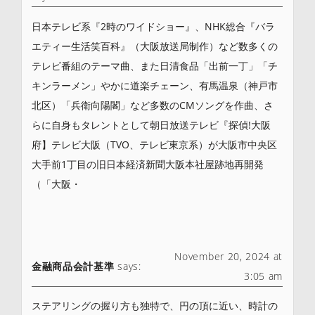
日本テレビ系『2時のワイドショー』、NHK総合『バラ
エティー生活笑百科』（大阪放送局制作）など数多くの
テレビ番組のテーマ曲、また日清食品「出前一丁」「チ
キンラーメン」やかに道楽チェーン、有馬温泉（神戸市
北区）「兵衛向陽閣」など多数のCMソングを作曲、さ
らに自身もタレントとして朝日放送テレビ『探偵!大阪
府】テレビ大阪（TVO、テレビ東京系）が大阪市中央区
大手前1丁目の旧日本経済新聞大阪本社屋跡地再開発
（「大阪・
November 20, 2024 at
金融商品会計基準
says:
3:05 am
ステアリングの握り方も独特で、円の頂に近い、時計の