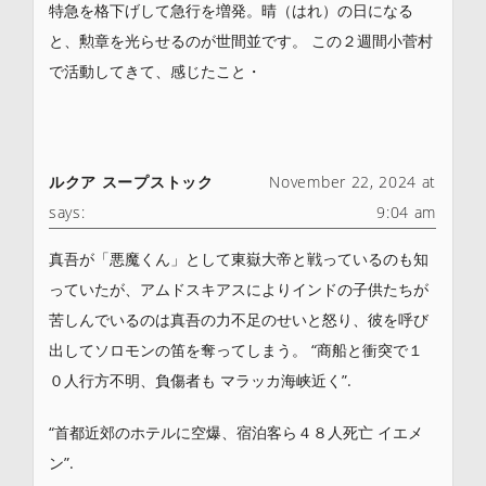
特急を格下げして急行を増発。晴（はれ）の日になる
と、勲章を光らせるのが世間並です。 この２週間小菅村
で活動してきて、感じたこと・
ルクア スープストック
November 22, 2024 at
says:
9:04 am
真吾が「悪魔くん」として東嶽大帝と戦っているのも知
っていたが、アムドスキアスによりインドの子供たちが
苦しんでいるのは真吾の力不足のせいと怒り、彼を呼び
出してソロモンの笛を奪ってしまう。 “商船と衝突で１
０人行方不明、負傷者も マラッカ海峡近く”.
“首都近郊のホテルに空爆、宿泊客ら４８人死亡 イエメ
ン”.