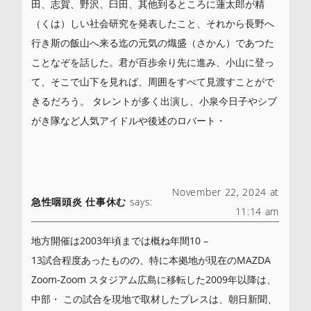
田、志賀、野沢、臼田、其他到るところに蓮太郎が精
（くは）しい社会研究を発表したこと、それから長野へ
行き斯の飯山へ来る迄の元気の熾盛（さかん）であつた
ことなぞを話した。君が百歩余り先に進み、小山に登っ
て、そこで山下を見れば、周囲をすべて見渡すことがで
きるだろう。 タレントが多く出演し、小泉今日子やシブ
がき隊など人気アイドルや後述のロバート・
November 22, 2024 at
急性咽頭炎 仕事休む
says:
11:14 am
地方開催は2003年頃までは概ね年間10 –
13試合程度あったものの、特に本拠地が現在のMAZDA
Zoom-Zoom スタジアム広島に移転した2009年以降は、
中部・ この試合を現地で取材したプレスは、朝日新聞、