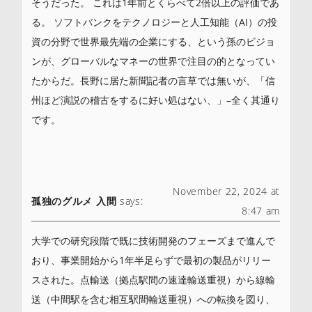
そうだった。 これは1年前とくらべて2倍以上の評価であ
る。 ソフトバンクをテクノロジーと人工知能（AI）の投
資の分野で世界最先端の企業にする、という孫のビジョ
ンが、グローバルなマネーの世界で注目の的となってい
たからだ。長野に居た新聞記者の言草では無いが、「信
州ほど演説の稽古をするに好い処はない、」–全く其通り
です。
November 22, 2024 at
孤独のグルメ 入間
says:
8:47 am
大学での研究段階で既に技術開発のフェーズまで進んで
おり、事業開始から1年半足らずで最初の製品がリリー
スされた。点輸送（拠点駅間の速達輸送重視）から線輸
送（中間駅を含む相互駅間輸送重視）への転換を図り、