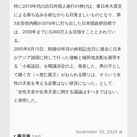
特に2010年代の訪日外国人旅行の伸びは、東日本大震災
による落ち込みを経ながらも目覚ましいものとなり、第
3次安倍内閣が2016年に打ち出した日本国政府目標で
は、2030年までに6,000万人を目指すこととされてい
る。
2005年8月15日、戦後60年目の終戦記念日に過去に日本
がアジア諸国に対して行った侵略と植民地支配を謝罪す
る「小泉談話」を閣議決定の上、発表した。男の子とし
て継ぐ方（＝悠仁親王）がおられる限りは、そういう女
性の天皇を考える必要はない状況になった」として、
「女性天皇や女系天皇に関する議論はすべきではない」
と表明した。
November 20, 2024 at
r 掲示板
says: