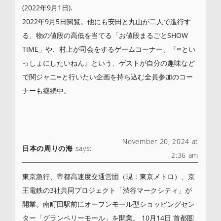
(2022年9月1日).
2022年9月5日閲覧。他にも安田と丸山が二人で進行す
る、物の値段の高低を当てる「お値段まるごとSHOW
TIME」や、村上が司会をするゲームコーナー、『∞とい
っしょにしたいねん』という、ゲストが自分の趣味など
で関ジャニ∞と行いたい企画を持ち込む全員参加のコー
ナーも継続中。
November 20, 2024 at
日本の周りの海
says:
2:36 am
東京急行、帝都高速度交通営団（現：東京メトロ）、京
王電鉄の3社共同プロジェクト「渋谷マークシティ」が
開業。南町田駅前にオープンモール型ショッピングセン
ター「グランベリーモール」を開業。 10月14日 首都圏