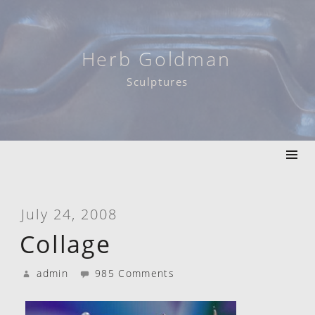
Skip
to
content
Herb Goldman
Sculptures
July 24, 2008
Collage
admin
985 Comments